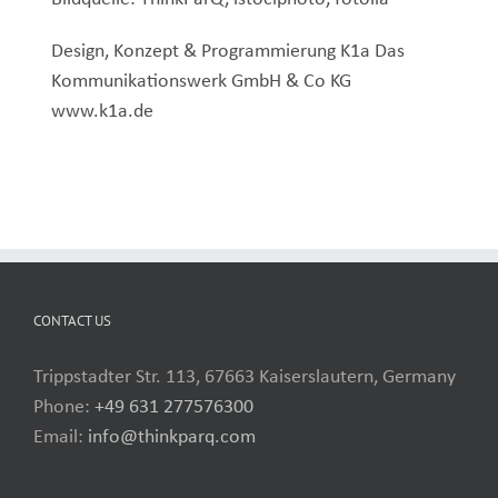
Design, Konzept & Programmierung K1a Das
Kommunikationswerk GmbH & Co KG
www.k1a.de
CONTACT US
Trippstadter Str. 113, 67663 Kaiserslautern, Germany
Phone:
+49 631 277576300
Email:
info@thinkparq.com