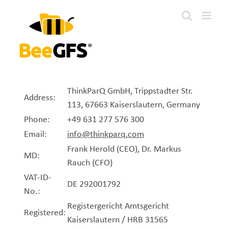
Skip
to
content
ThinkParQ GmbH, Trippstadter Str.
Address:
113, 67663 Kaiserslautern, Germany
Phone:
+49 631 277 576 300
Email:
info@thinkparq.com
Frank Herold (CEO), Dr. Markus
MD:
Rauch (CFO)
VAT-ID-
DE 292001792
No.:
Registergericht Amtsgericht
Registered:
Kaiserslautern / HRB 31565